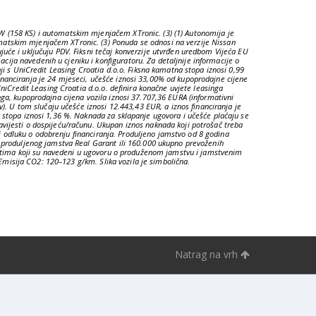
W (158 KS) i automatskim mjenjačem XTronic. (3) (1) Autonomija je
matskim mjenjačem XTronic. (3) Ponuda se odnosi na verzije Nissan
uće i uključuju PDV. Fiksni tečaj konverzije utvrđen uredbom Vijeća EU
ja navedenih u cjeniku i konfiguratoru. Za detaljnije informacije o
ji s UniCredit Leasing Croatia d.o.o. Fiksna kamatna stopa iznosi 0,99
nanciranja je 24 mjeseci, učešće iznosi 33,00% od kupoprodajne cijene
niCredit Leasing Croatia d.o.o. definira konačne uvjete leasinga
ga, kupoprodajna cijena vozila iznosi 37.707,36 EURA (informativni
). U tom slučaju učešće iznosi 12.443,43 EUR, a iznos financiranja je
 stopa iznosi 1,36 %. Naknada za sklapanje ugovora i učešće plaćaju se
vijesti o dospijeću/računu. Ukupan iznos naknada koji potrošač treba
si odluku o odobrenju financiranja. Produljeno jamstvo od 8 godina
e produljenog jamstva Real Garant ili 160.000 ukupno prevoženih
vjetima koji su navedeni u ugovoru o produženom jamstvu i jamstvenim
 Emisija CO2: 120–123 g/km. Slika vozila je simbolična.
Natrag na vrh