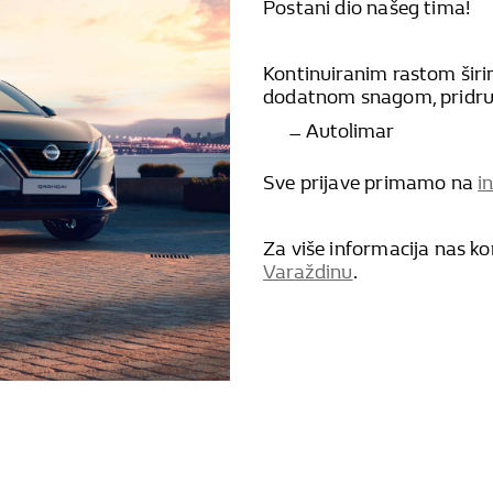
Postani dio našeg tima!
Kontinuiranim rastom širi
dodatnom snagom, pridruži
Autolimar
Sve prijave primamo na
i
Za više informacija nas kon
Varaždinu
.