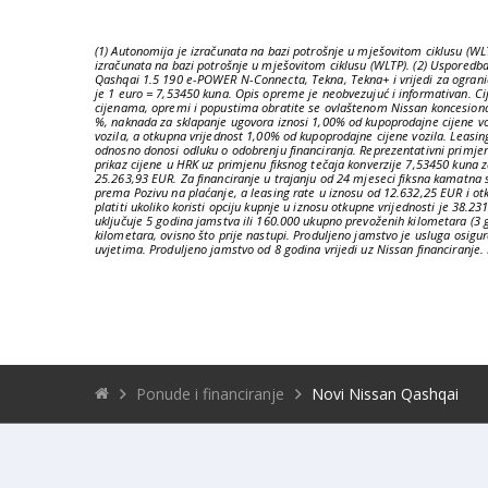
(1) Autonomija je izračunata na bazi potrošnje u mješovitom ciklusu (
izračunata na bazi potrošnje u mješovitom ciklusu (WLTP). (2) Uspored
Qashqai 1.5 190 e-POWER N-Connecta, Tekna, Tekna+ i vrijedi za ograniče
je 1 euro = 7,53450 kuna. Opis opreme je neobvezujuć i informativan. C
cijenama, opremi i popustima obratite se ovlaštenom Nissan koncesionaru.
%, naknada za sklapanje ugovora iznosi 1,00% od kupoprodajne cijene vo
vozila, a otkupna vrijednost 1,00% od kupoprodajne cijene vozila. Leasin
odnosno donosi odluku o odobrenju financiranja. Reprezentativni primjer
prikaz cijene u HRK uz primjenu fiksnog tečaja konverzije 7,53450 kuna z
25.263,93 EUR. Za financiranje u trajanju od 24 mjeseci fiksna kamatna 
prema Pozivu na plaćanje, a leasing rate u iznosu od 12.632,25 EUR i o
platiti ukoliko koristi opciju kupnje u iznosu otkupne vrijednosti je 38
uključuje 5 godina jamstva ili 160.000 ukupno prevoženih kilometara (3
kilometara, ovisno što prije nastupi. Produljeno jamstvo je usluga osig
uvjetima. Produljeno jamstvo od 8 godina vrijedi uz Nissan financiranje.
Ponude i financiranje
Novi Nissan Qashqai