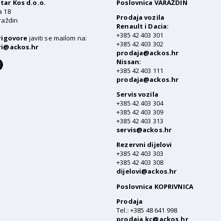
ar Kos d.o.o.
Poslovnica VARAŽDIN
a 18
Prodaja vozila
raždin
Renault i Dacia:
+385 42 403 301
rigovore
javiti se mailom na:
+385 42 403 302
ri@ackos.hr
prodaja@ackos.hr
I
Nissan:
n
+385 42 403 111
s
prodaja@ackos.hr
t
Servis vozila
a
+385 42 403 304
g
+385 42 403 309
r
+385 42 403 313
a
servis@ackos.hr
m
Rezervni dijelovi
+385 42 403 303
+385 42 403 308
dijelovi@ackos.hr
Poslovnica KOPRIVNICA
Prodaja
Tel.: +385 48 641 998
prodaja.kc@ackos.hr