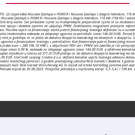
WLTP). (2) Usporedba Nissana Qashqai e-POWER i Nissana Qashqai s blagim hibridom, 116 k
ba Nissana Qashqai e-POWER i Nissana Qashqai s blagim hibridom, 116 kW (158 KS) i auto
ni broj vozila. Sve prikazane cijene su maloprodajne preporučene cijene te su neobavezuj
ijene opcija i dodatne opreme ne uključuju PPMV. Zadržavamo mogućnost promjene informaci
 Posebni uvjeti za financiranje vozila putem financijskog leasinga definirani su u suradn
zila (maksimalna naknada za sklapanje ugovora za potrošače iznosi 146,00 EUR). Period fi
g rata je godišnja, te se plaća do datuma dospijeća navedenog na obavijesti o dospijeću. U
 ugovora o financijskom leasingu s potrošačem: Kod financiranja putem financijskog leasin
a jedan euro = 284.106,10 HRK ), s uključenim PDV-om i PPMV-om (ukoliko je isti primjenjiv
stopa iznosi 0,99 %, naknada za sklapanje ugovora iznosi 146,00 EUR, a efektivna kamatna
tkupna vrijednost u iznosu od 377,07 EUR plaćaju se do datuma dospijeća navedenog na oba
.231,00 EUR. UniCredit Leasing Croatia d.o.o. definira konačne uvjete leasinga odnosno dono
 godine tvorničkog jamstva i 2 godine produljenog jamstva Real Garant) i dodatne 3 godin
uravajuće kuće Real Garant Versicherung AG te vrijedi od isteka tvorničkog jamstva pod u
 Ponuda vrijedi do 30.06.2023. Prosječna potrošnja u mješovitoj vožnji: 5,3–5,4 l / 100 km.